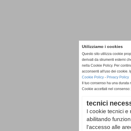
Utilizziamo i cookies
Questo sito utilizza cookie prop
derivati da strumenti esterni c
nella Cookie Policy. Per conti
acconsenti all'uso dei cookie. 
Cookie Policy
-
Privacy Policy
Il tuo consenso ha una durata 
Cookie accettati nel consenso
tecnici neces
I cookie tecnici e
abilitando funzio
l'accesso alle are