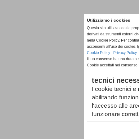
Utilizziamo i cookies
Questo sito utilizza cookie prop
derivati da strumenti esterni c
nella Cookie Policy. Per conti
acconsenti all'uso dei cookie. 
Cookie Policy
-
Privacy Policy
Il tuo consenso ha una durata 
Cookie accettati nel consenso
tecnici neces
I cookie tecnici e
abilitando funzio
l'accesso alle are
funzionare corret