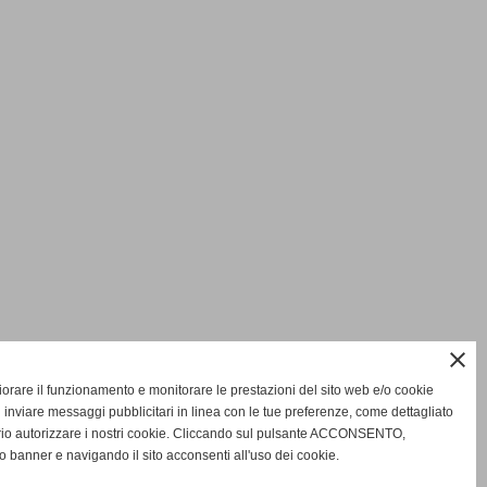
close
gliorare il funzionamento e monitorare le prestazioni del sito web e/o cookie
 inviare messaggi pubblicitari in linea con le tue preferenze, come dettagliato
rio autorizzare i nostri cookie. Cliccando sul pulsante ACCONSENTO,
o banner e navigando il sito acconsenti all'uso dei cookie.