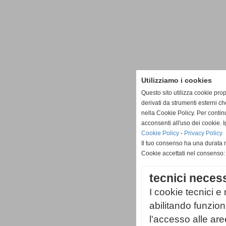
Utilizziamo i cookies
Questo sito utilizza cookie prop
derivati da strumenti esterni c
nella Cookie Policy. Per conti
acconsenti all'uso dei cookie. 
Cookie Policy
-
Privacy Policy
Il tuo consenso ha una durata 
Cookie accettati nel consenso
tecnici neces
I cookie tecnici e
abilitando funzio
l'accesso alle are