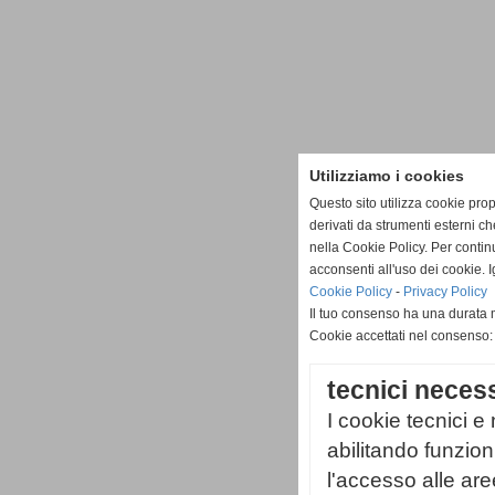
Utilizziamo i cookies
Questo sito utilizza cookie prop
derivati da strumenti esterni c
nella Cookie Policy. Per conti
acconsenti all'uso dei cookie. 
Cookie Policy
-
Privacy Policy
Il tuo consenso ha una durata 
Cookie accettati nel consenso
tecnici neces
I cookie tecnici e
abilitando funzio
l'accesso alle are