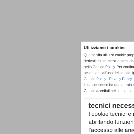
Utilizziamo i cookies
Questo sito utilizza cookie prop
derivati da strumenti esterni c
nella Cookie Policy. Per conti
acconsenti all'uso dei cookie. 
Cookie Policy
-
Privacy Policy
Il tuo consenso ha una durata 
Cookie accettati nel consenso
tecnici neces
I cookie tecnici e
abilitando funzio
l'accesso alle are