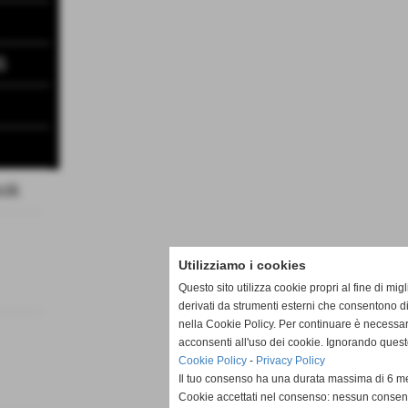
S
ook
Utilizziamo i cookies
Questo sito utilizza cookie propri al fine di mi
derivati da strumenti esterni che consentono di
nella Cookie Policy. Per continuare è necessa
acconsenti all'uso dei cookie. Ignorando quest
Cookie Policy
-
Privacy Policy
Il tuo consenso ha una durata massima di 6 me
Cookie accettati nel consenso: nessun conse