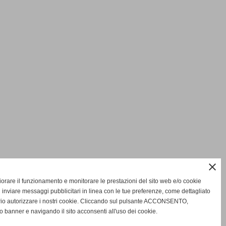
close
gliorare il funzionamento e monitorare le prestazioni del sito web e/o cookie
 inviare messaggi pubblicitari in linea con le tue preferenze, come dettagliato
rio autorizzare i nostri cookie. Cliccando sul pulsante ACCONSENTO,
o banner e navigando il sito acconsenti all'uso dei cookie.