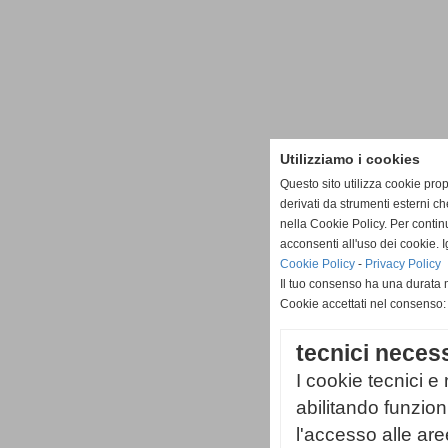
Utilizziamo i cookies
Questo sito utilizza cookie prop
derivati da strumenti esterni c
nella Cookie Policy. Per conti
acconsenti all'uso dei cookie. 
Cookie Policy
-
Privacy Policy
Il tuo consenso ha una durata 
Cookie accettati nel consenso
tecnici neces
I cookie tecnici e
abilitando funzio
l'accesso alle are