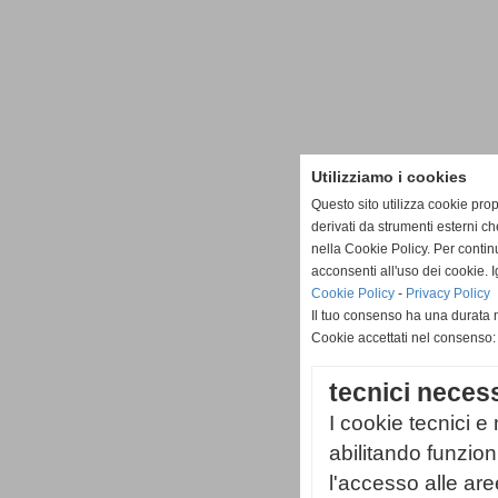
Utilizziamo i cookies
Questo sito utilizza cookie prop
derivati da strumenti esterni c
nella Cookie Policy. Per conti
acconsenti all'uso dei cookie. 
Cookie Policy
-
Privacy Policy
Il tuo consenso ha una durata 
Cookie accettati nel consenso
tecnici neces
I cookie tecnici e
abilitando funzio
l'accesso alle are