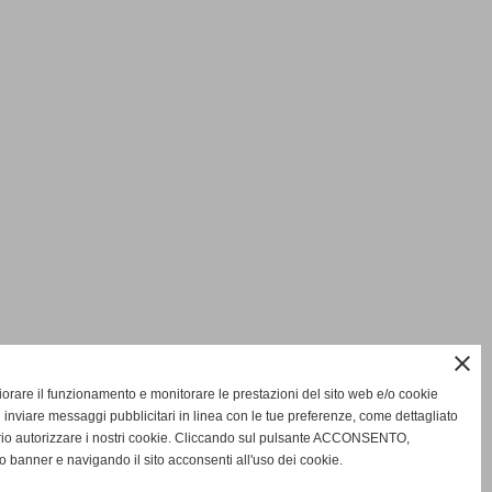
close
gliorare il funzionamento e monitorare le prestazioni del sito web e/o cookie
 inviare messaggi pubblicitari in linea con le tue preferenze, come dettagliato
rio autorizzare i nostri cookie. Cliccando sul pulsante ACCONSENTO,
o banner e navigando il sito acconsenti all'uso dei cookie.